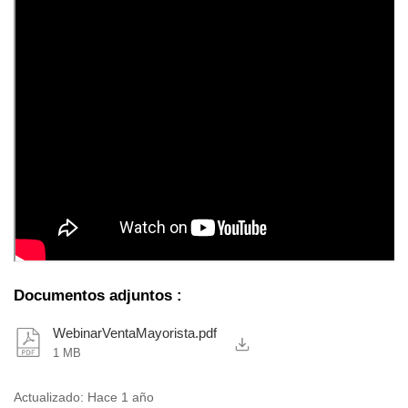
Documentos adjuntos
:
WebinarVentaMayorista.pdf
1 MB
Actualizado:
Hace 1 año